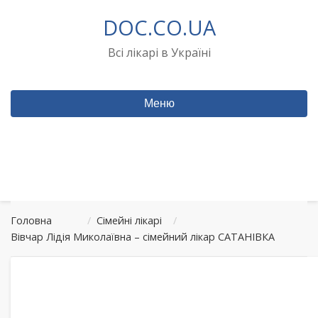
Перейти
DOC.CO.UA
до
вмісту
Всі лікарі в Україні
Меню
Головна
/
Сімейні лікарі
/
Вівчар Лідія Миколаївна – сімейний лікар САТАНІВКА