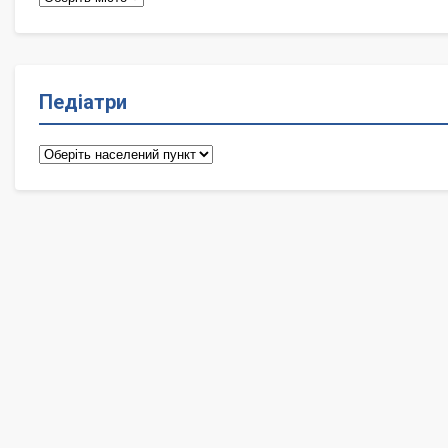
Педіатри
Педіатри