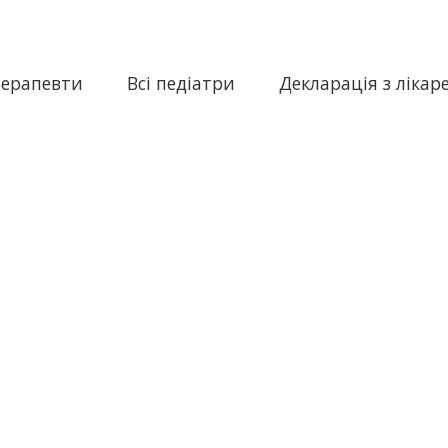
терапевти
Всі педіатри
Декларація з лікар