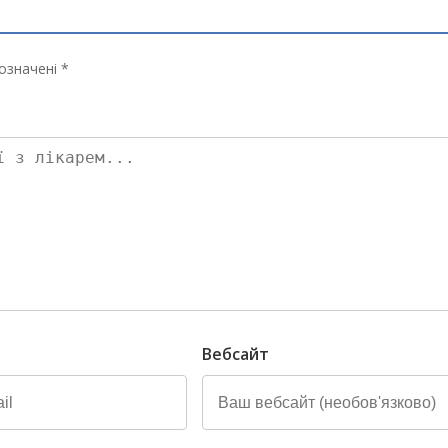
означені *
Вебсайт