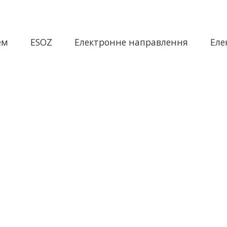
ем
ESOZ
Електронне направлення
Еле