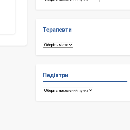
лікарі
Терапевти
Терапевти
Педіатри
Педіатри