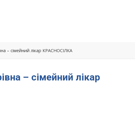
вна – сімейний лікар КРАСНОСІЛКА
івна – сімейний лікар