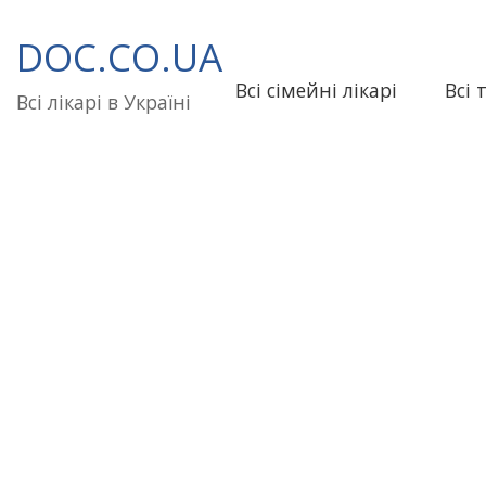
Перейти
до
DOC.CO.UA
вмісту
Всі сімейні лікарі
Всі 
Всі лікарі в Україні