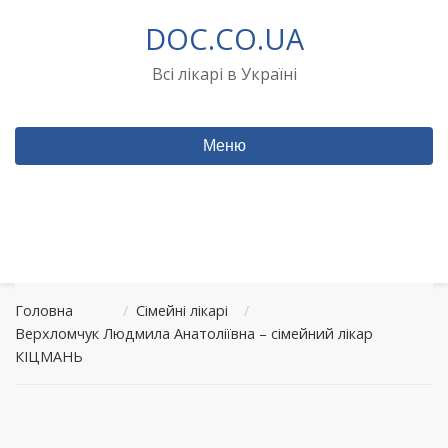
Перейти
DOC.CO.UA
до
вмісту
Всі лікарі в Україні
Меню
Головна
/
Сімейні лікарі
/
Верхломчук Людмила Анатоліївна – сімейний лікар
КІЦМАНЬ