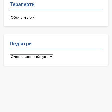
Терапевти
Терапевти
Педіатри
Педіатри