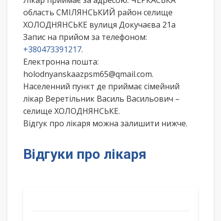
Лікар приймає за адресою: ЧЕРКАСЬКА
область СМІЛЯНСЬКИЙ район селище
ХОЛОДНЯНСЬКЕ вулиця Докучаєва 21а
Запис на прийом за телефоном:
+380473391217
.
Електронна пошта:
holodnyanskaazpsm65@qmail.com.
Населенний пункт де приймає сімейний
лікар Веретільник Василь Васильович –
селище ХОЛОДНЯНСЬКЕ.
Відгук про лікаря можна залишити нижче.
Відгуки про лікаря