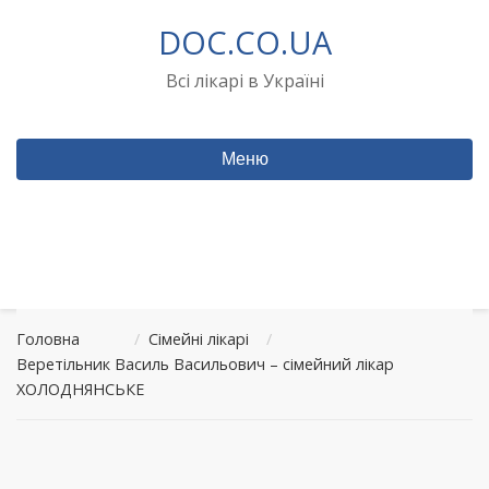
Перейти
DOC.CO.UA
до
вмісту
Всі лікарі в Україні
Меню
Головна
/
Сімейні лікарі
/
Веретільник Василь Васильович – сімейний лікар
ХОЛОДНЯНСЬКЕ