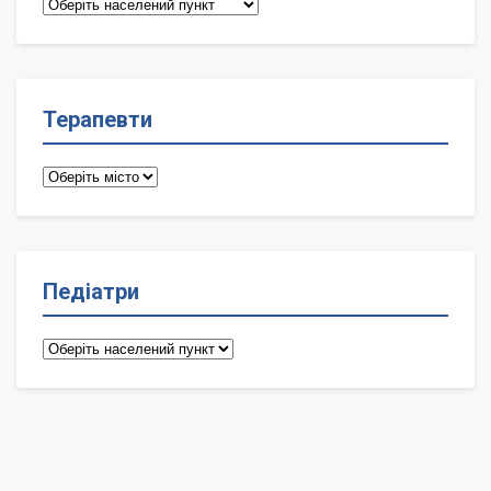
Сімейні
лікарі
Терапевти
Терапевти
Педіатри
Педіатри