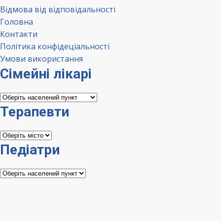
Відмова від відповідальності
Головна
Контакти
Політика конфідеціальності
Умови використання
Сімейні лікарі
Сімейні
лікарі
Терапевти
Терапевти
Педіатри
Педіатри