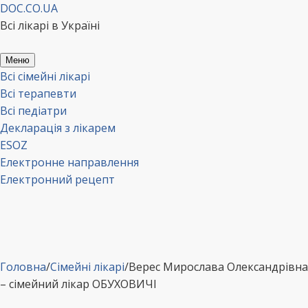
Перейти
DOC.CO.UA
до
Всі лікарі в Україні
вмісту
Меню
Всі сімейні лікарі
Всі терапевти
Всі педіатри
Декларація з лікарем
ESOZ
Електронне направлення
Електронний рецепт
Головна
/
Сімейні лікарі
/
Верес Мирослава Олександрівна
– сімейний лікар ОБУХОВИЧІ