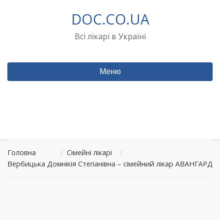
Перейти
DOC.CO.UA
до
вмісту
Всі лікарі в Україні
Меню
Головна
/
Сімейні лікарі
/
Вербицька Домнікія Степанівна – сімейний лікар АВАНГАРД