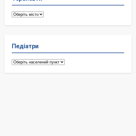
Терапевти
Педіатри
Педіатри