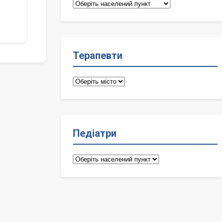
Сімейні
лікарі
Терапевти
Терапевти
Педіатри
Педіатри