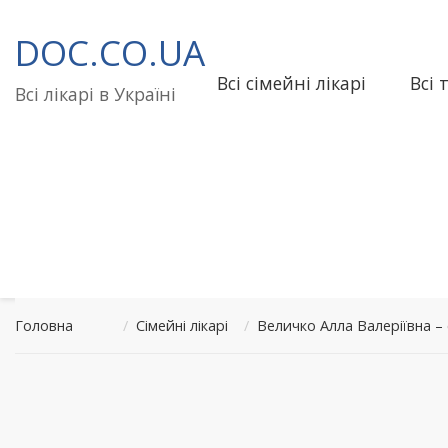
Перейти
до
DOC.CO.UA
вмісту
Всі сімейні лікарі
Всі 
Всі лікарі в Україні
Головна
/
Сімейні лікарі
/
Величко Алла Валеріївна –