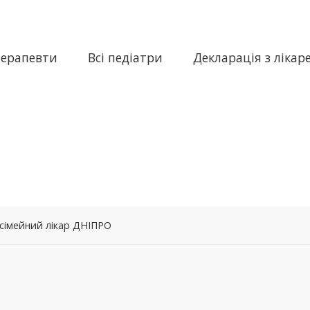
терапевти
Всі педіатри
Декларація з лікар
 сімейний лікар ДНІПРО