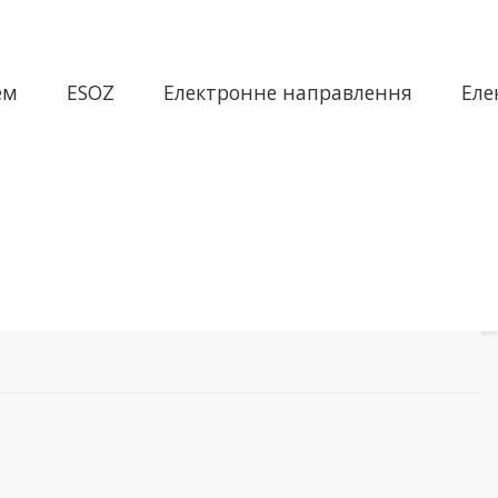
ем
ESOZ
Електронне направлення
Еле