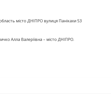
бласть місто ДНІПРО вулиця Панікахи 53
ичко Алла Валеріївна – місто ДНІПРО.