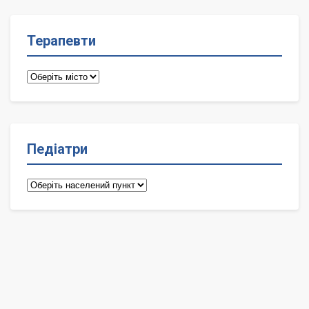
Терапевти
Терапевти
Педіатри
Педіатри