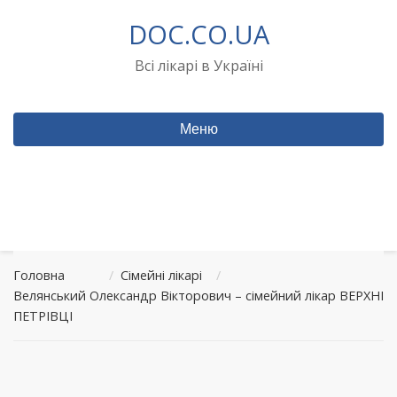
Перейти
DOC.CO.UA
до
вмісту
Всі лікарі в Україні
Меню
Головна
/
Сімейні лікарі
/
Велянський Олександр Вікторович – сімейний лікар ВЕРХНІ
ПЕТРІВЦІ