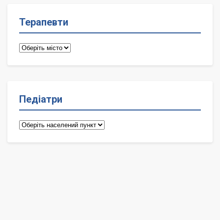
Терапевти
Терапевти
Педіатри
Педіатри