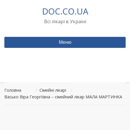
Перейти
DOC.CO.UA
до
вмісту
Всі лікарі в Україні
Меню
Головна
/
Сімейні лікарі
/
Васько Віра Георгіївна – сімейний лікар МАЛА МАРТИНКА