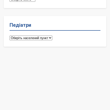
Педіатри
Педіатри