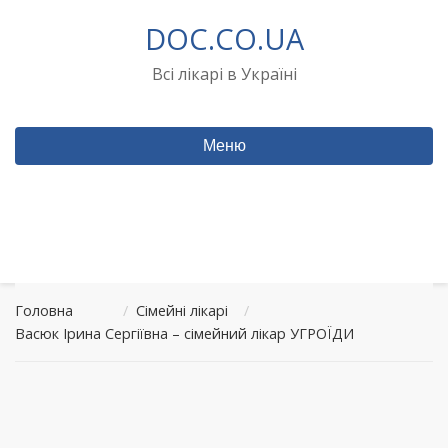
Перейти
DOC.CO.UA
до
вмісту
Всі лікарі в Україні
Меню
Головна
/
Сімейні лікарі
/
Васюк Ірина Сергіївна – сімейний лікар УГРОЇДИ