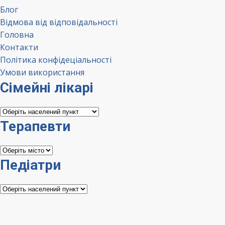
Блог
Відмова від відповідальності
Головна
Контакти
Політика конфідеціальності
Умови використання
Сімейні лікарі
Сімейні
лікарі
Терапевти
Терапевти
Педіатри
Педіатри