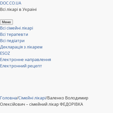
Перейти
DOC.CO.UA
до
Всі лікарі в Україні
вмісту
Меню
Всі сімейні лікарі
Всі терапевти
Всі педіатри
Декларація з лікарем
ESOZ
Електронне направлення
Електронний рецепт
Головна
/
Сімейні лікарі
/
Валенко Володимир
Олексійович – сімейний лікар ФЕДОРІВКА