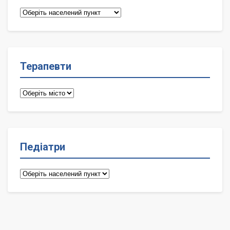
Сімейні
лікарі
Терапевти
Терапевти
Педіатри
Педіатри