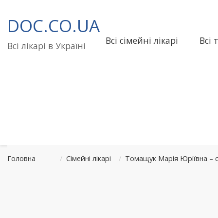
Перейти
до
DOC.CO.UA
вмісту
Всі сімейні лікарі
Всі 
Всі лікарі в Україні
Головна
/
Сімейні лікарі
/
Томащук Марія Юріївна – 