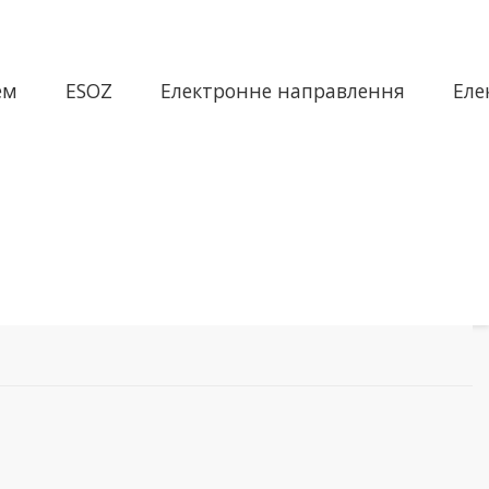
ем
ESOZ
Електронне направлення
Еле