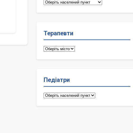
Сімейні
лікарі
Терапевти
Терапевти
Педіатри
Педіатри