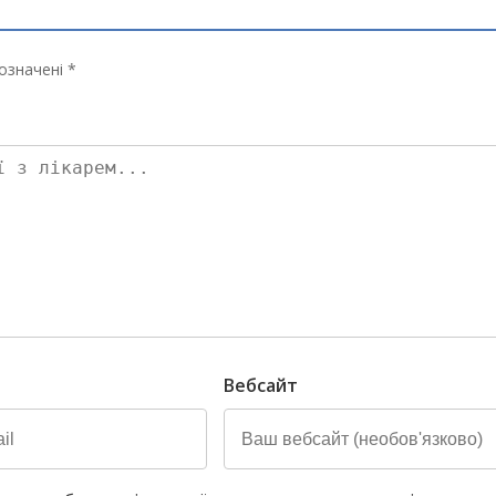
означені *
Вебсайт