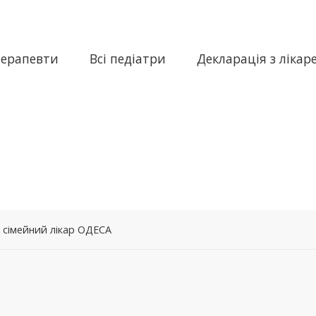
терапевти
Всі педіатри
Декларація з лікар
– сімейний лікар ОДЕСА