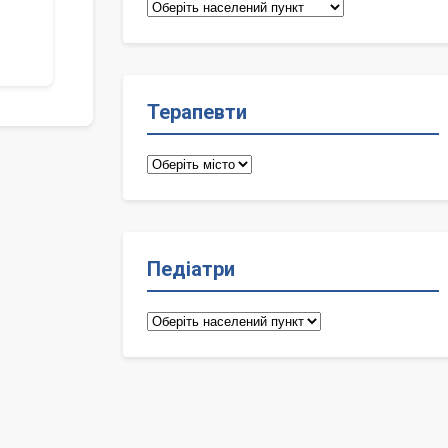
Сімейні
лікарі
Терапевти
Терапевти
Педіатри
Педіатри