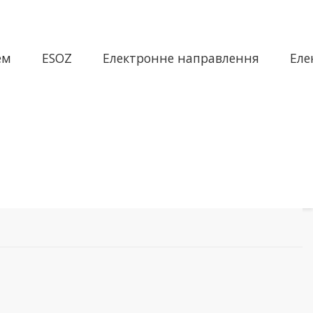
ем
ESOZ
Електронне направлення
Еле