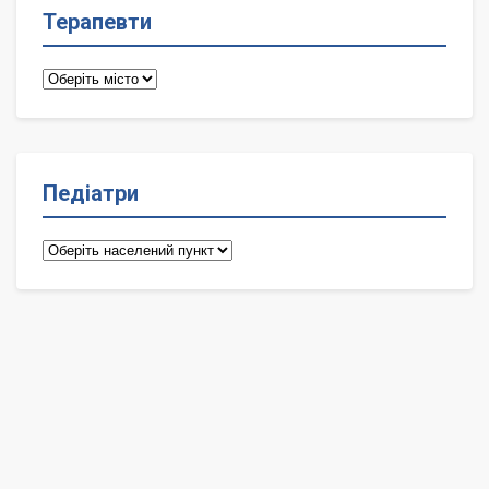
Терапевти
Терапевти
Педіатри
Педіатри