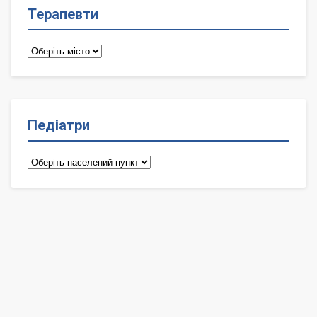
Терапевти
Терапевти
Педіатри
Педіатри