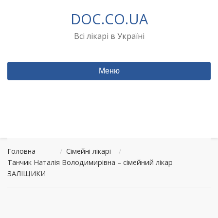
Перейти
DOC.CO.UA
до
вмісту
Всі лікарі в Україні
Меню
Головна
/
Сімейні лікарі
/
Танчик Наталія Володимирівна – сімейний лікар
ЗАЛІЩИКИ