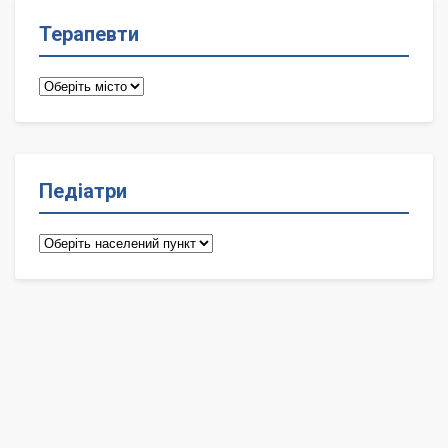
Терапевти
Терапевти
Педіатри
Педіатри