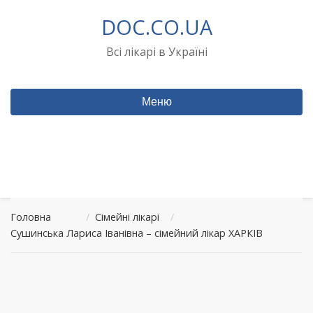
Перейти
DOC.CO.UA
до
вмісту
Всі лікарі в Україні
Меню
Головна
/
Сімейні лікарі
/
Сушинська Лариса Іванівна – сімейний лікар ХАРКІВ