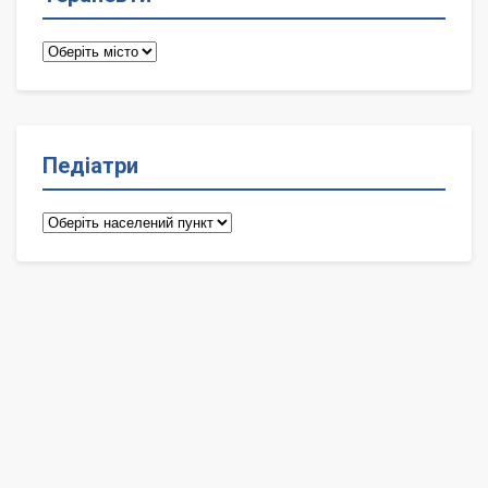
Терапевти
Педіатри
Педіатри