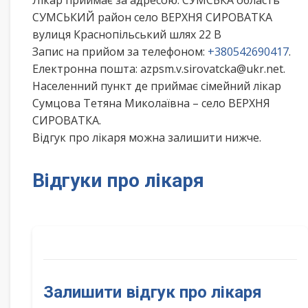
Лікар приймає за адресою: СУМСЬКА область
СУМСЬКИЙ район село ВЕРХНЯ СИРОВАТКА
вулиця Краснопільський шлях 22 В
Запис на прийом за телефоном:
+380542690417
.
Електронна пошта: azpsm.v.sirovatcka@ukr.net.
Населенний пункт де приймає сімейний лікар
Сумцова Тетяна Миколаївна – село ВЕРХНЯ
СИРОВАТКА.
Відгук про лікаря можна залишити нижче.
Відгуки про лікаря
Залишити відгук про лікаря