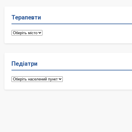
Терапевти
Терапевти
Педіатри
Педіатри