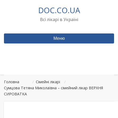
Перейти
DOC.CO.UA
до
вмісту
Всі лікарі в Україні
Меню
Головна
/
Сімейні лікарі
/
Сумцова Тетяна Миколаївна – сімейний лікар ВЕРХНЯ
СИРОВАТКА