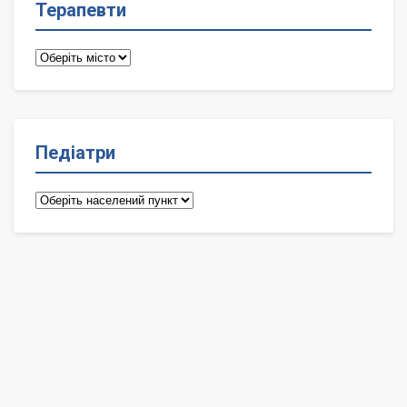
Терапевти
Терапевти
Педіатри
Педіатри