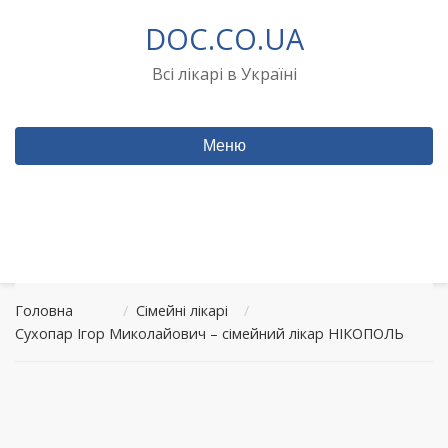
Перейти
DOC.CO.UA
до
вмісту
Всі лікарі в Україні
Меню
Головна
/
Сімейні лікарі
/
Сухопар Ігор Миколайович – сімейний лікар НІКОПОЛЬ