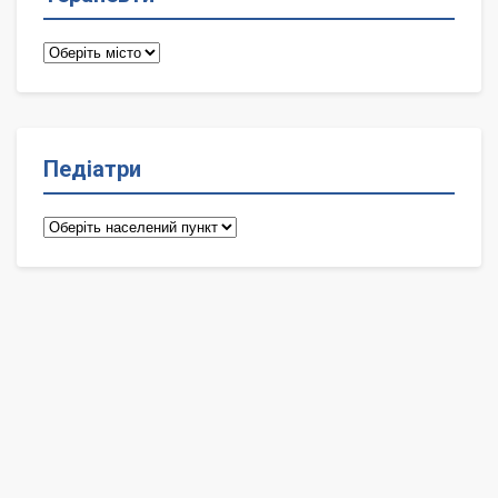
Терапевти
Педіатри
Педіатри