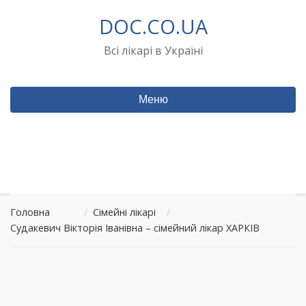
Перейти
DOC.CO.UA
до
вмісту
Всі лікарі в Україні
Меню
Головна
/
Сімейні лікарі
/
Судакевич Вікторія Іванівна – сімейний лікар ХАРКІВ