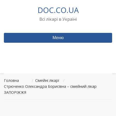
Перейти
DOC.CO.UA
до
вмісту
Всі лікарі в Україні
Меню
Головна
/
Сімейні лікарі
/
Стрюченко Олександра Борисівна – сімейний лікар
ЗАПОРІЖЖЯ