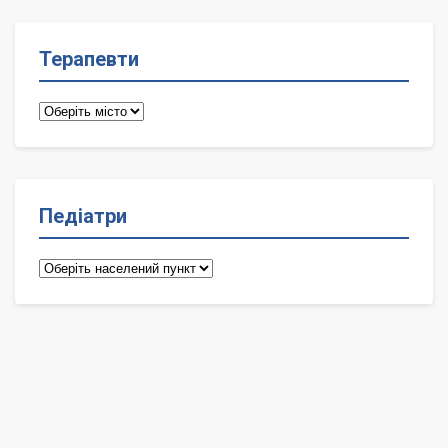
Терапевти
Терапевти
Педіатри
Педіатри