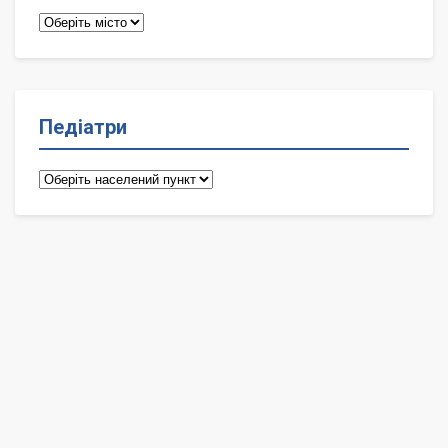
Терапевти
Педіатри
Педіатри