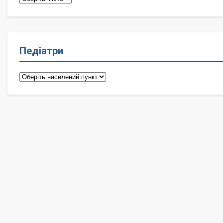
Педіатри
Педіатри