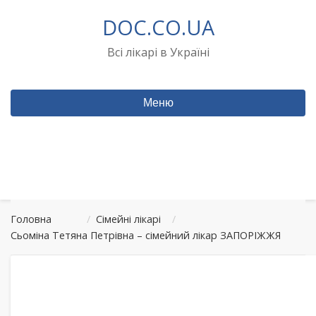
Перейти
DOC.CO.UA
до
вмісту
Всі лікарі в Україні
Меню
Головна
/
Сімейні лікарі
/
Сьоміна Тетяна Петрівна – сімейний лікар ЗАПОРІЖЖЯ