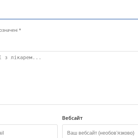
означені *
Вебсайт