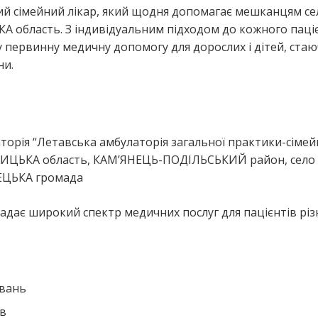
ий сімейний лікар, який щодня допомагає мешканцям се
область. З індивідуальним підходом до кожного паціє
 первинну медичну допомогу для дорослих і дітей, ста
ни.
я
орія “Летавська амбулаторія загальної практики-сімей
НИЦЬКА область, КАМ’ЯНЕЦЬ-ПОДІЛЬСЬКИЙ район, село
ЕЦЬКА громада
адає широкий спектр медичних послуг для пацієнтів різ
ювань
ів