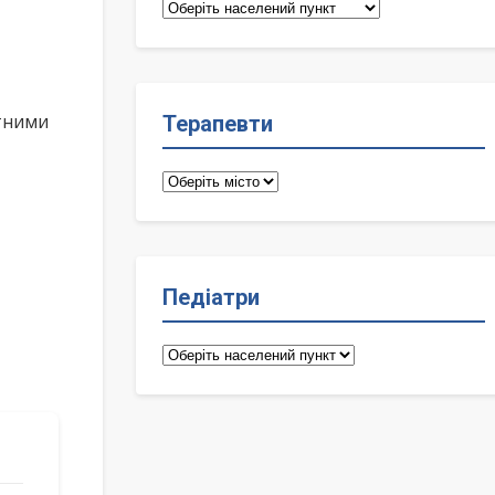
Сімейні
лікарі
ктними
Терапевти
Терапевти
Педіатри
Педіатри