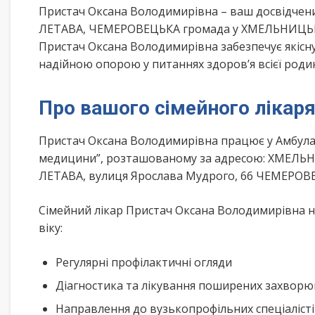
Пристач Оксана Володимирівна – ваш досвідчен
ЛЕТАВА, ЧЕМЕРОВЕЦЬКА громада у ХМЕЛЬНИЦЬКА 
Пристач Оксана Володимирівна забезпечує якісну
надійною опорою у питаннях здоров’я всієї роди
Про вашого сімейного лікар
Пристач Оксана Володимирівна працює у Амбулат
медицини”, розташованому за адресою: ХМЕЛЬ
ЛЕТАВА, вулиця Ярослава Мудрого, 66 ЧЕМЕРОВ
Сімейний лікар Пристач Оксана Володимирівна н
віку:
Регулярні профілактичні огляди
Діагностика та лікування поширених захвор
Направлення до вузькопрофільних спеціаліст