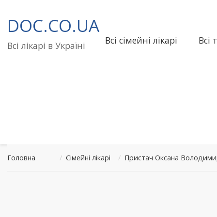
Перейти
до
DOC.CO.UA
вмісту
Всі сімейні лікарі
Всі 
Всі лікарі в Україні
Головна
/
Сімейні лікарі
/
Пристач Оксана Володими