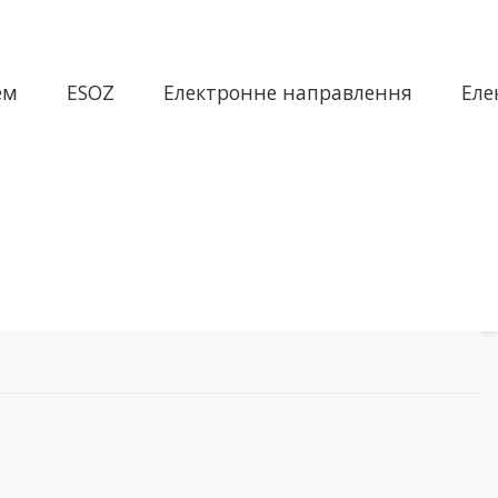
ем
ESOZ
Електронне направлення
Еле