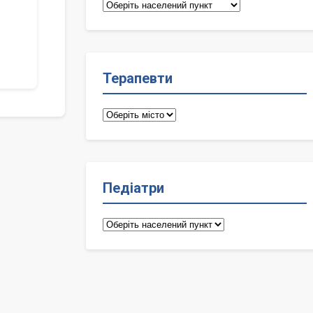
Сімейні
лікарі
Терапевти
Терапевти
Педіатри
Педіатри