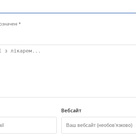
означені *
Вебсайт