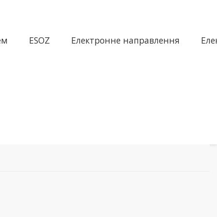
ем
ESOZ
Електронне направлення
Еле