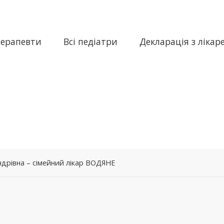
терапевти
Всі педіатри
Декларація з лікар
ндрівна – сімейний лікар ВОДЯНЕ