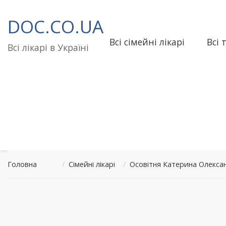
Перейти
до
DOC.CO.UA
вмісту
Всі сімейні лікарі
Всі 
Всі лікарі в Україні
Головна
/
Сімейні лікарі
/
Осовітня Катерина Олекса