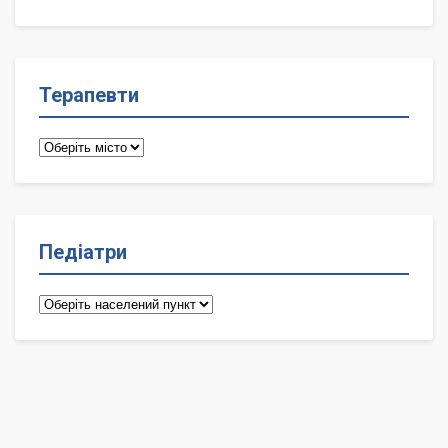
лікарі
Терапевти
Терапевти
Педіатри
Педіатри