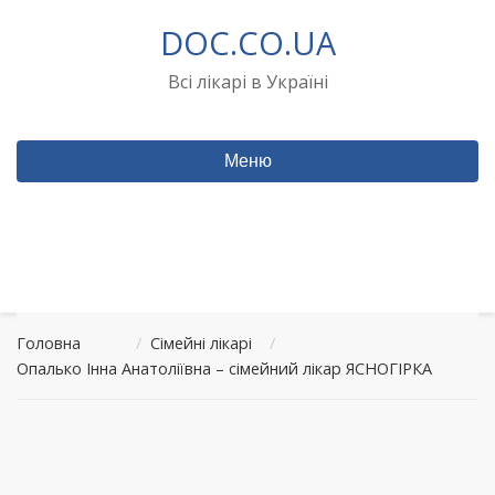
Перейти
DOC.CO.UA
до
вмісту
Всі лікарі в Україні
Меню
Головна
/
Сімейні лікарі
/
Опалько Інна Анатоліївна – сімейний лікар ЯСНОГІРКА