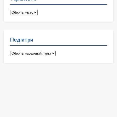
Терапевти
Педіатри
Педіатри