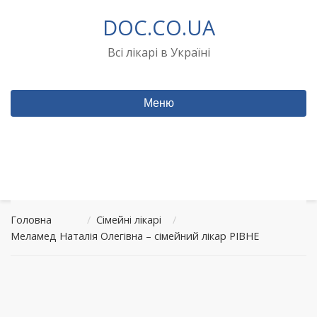
Перейти
DOC.CO.UA
до
вмісту
Всі лікарі в Україні
Меню
Головна
/
Сімейні лікарі
/
Меламед Наталія Олегівна – сімейний лікар РІВНЕ