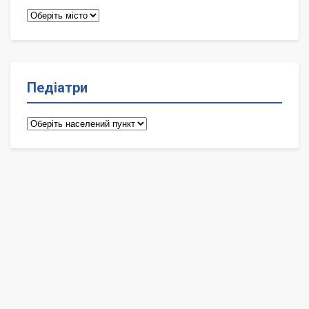
Терапевти
Педіатри
Педіатри