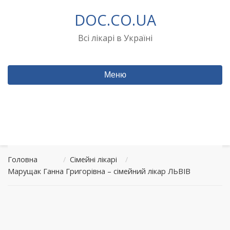
Перейти
DOC.CO.UA
до
вмісту
Всі лікарі в Україні
Меню
Головна
/
Сімейні лікарі
/
Марущак Ганна Григорівна – сімейний лікар ЛЬВІВ