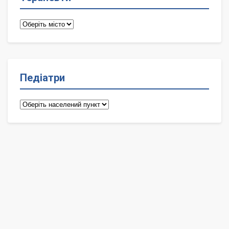
Терапевти
Педіатри
Педіатри