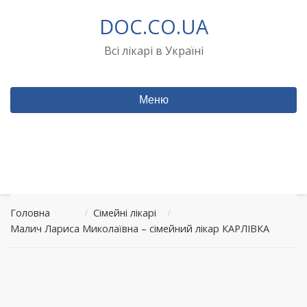
Перейти
DOC.CO.UA
до
вмісту
Всі лікарі в Україні
Меню
Головна
/
Сімейні лікарі
/
Малич Лариса Миколаївна – сімейний лікар КАРЛІВКА