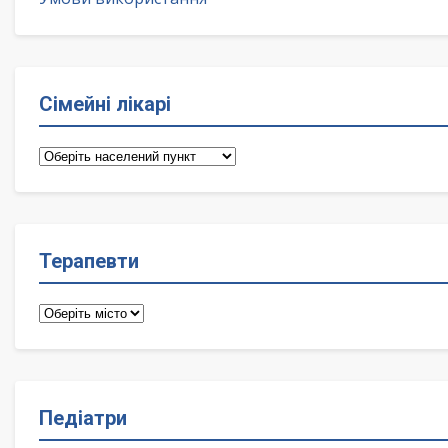
Сімейні лікарі
Сімейні
лікарі
Терапевти
Терапевти
Педіатри