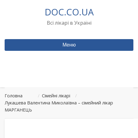
Перейти
DOC.CO.UA
до
вмісту
Всі лікарі в Україні
Меню
Головна
/
Сімейні лікарі
/
Лукашева Валентина Миколаївна – сімейний лікар
МАРГАНЕЦЬ