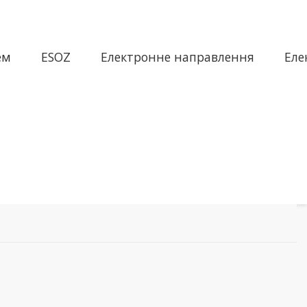
ем
ESOZ
Електронне направлення
Еле