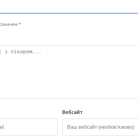
означені *
Вебсайт