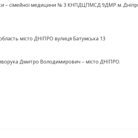
ики – сімейної медицини № 3 КНПДЦПМСД 9ДМР м. Дніпр
бласть місто ДНІПРО вулиця Батумська 13
риворука Дмитро Володимирович – місто ДНІПРО.