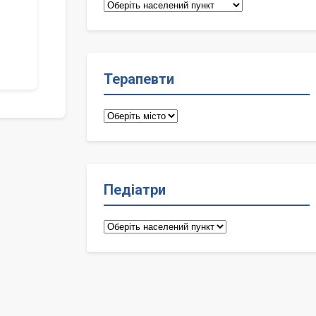
Сімейні
лікарі
Терапевти
Терапевти
Педіатри
Педіатри