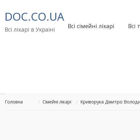
Перейти
до
DOC.CO.UA
вмісту
Всі сімейні лікарі
Всі 
Всі лікарі в Україні
Головна
/
Сімейні лікарі
/
Криворука Дмитро Володи