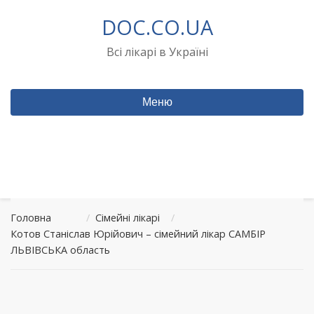
Перейти
DOC.CO.UA
до
вмісту
Всі лікарі в Україні
Меню
Головна
/
Сімейні лікарі
/
Котов Станіслав Юрійович – сімейний лікар САМБІР
ЛЬВІВСЬКА область