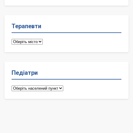
лікарі
Терапевти
Терапевти
Педіатри
Педіатри