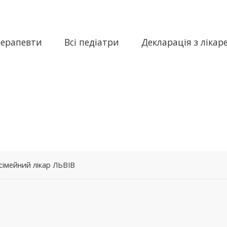
терапевти
Всі педіатри
Декларація з лікар
 сімейний лікар ЛЬВІВ