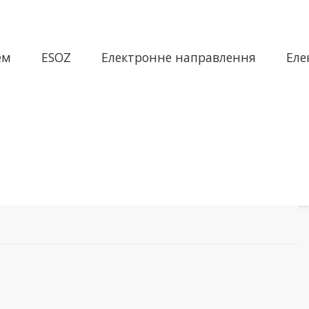
ем
ESOZ
Електронне направлення
Еле