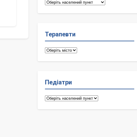
Сімейні
лікарі
Терапевти
Терапевти
Педіатри
Педіатри