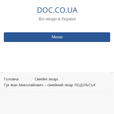
Перейти
DOC.CO.UA
до
вмісту
Всі лікарі в Україні
Меню
Головна
/
Сімейні лікарі
/
Гук Іван Миколайович – сімейний лікар ПОДІЛЬСЬК