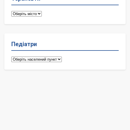
Терапевти
Педіатри
Педіатри