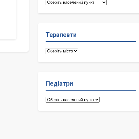
Сімейні
лікарі
Терапевти
Терапевти
Педіатри
Педіатри