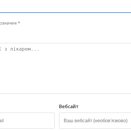
означені *
Вебсайт