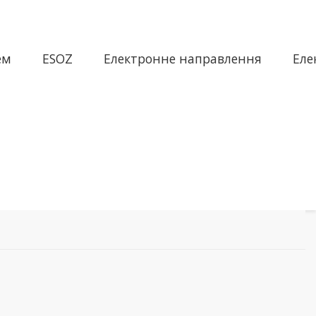
ем
ESOZ
Електронне направлення
Еле