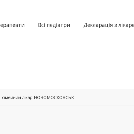
терапевти
Всі педіатри
Декларація з лікар
а – сімейний лікар НОВОМОСКОВСЬК