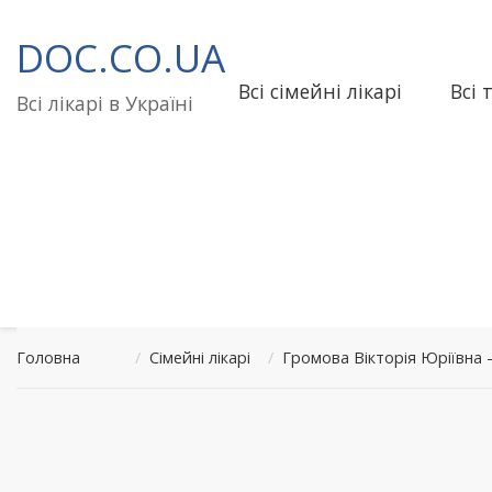
Перейти
до
DOC.CO.UA
вмісту
Всі сімейні лікарі
Всі 
Всі лікарі в Україні
Головна
/
Сімейні лікарі
/
Громова Вікторія Юріївн