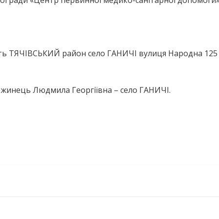
ої ради «Центр первинної медико-санітарної допомоги»
ть ТЯЧІВСЬКИЙ район село ГАНИЧІ вулиця Народна 125
ежинець Людмила Георгіївна – село ГАНИЧІ.