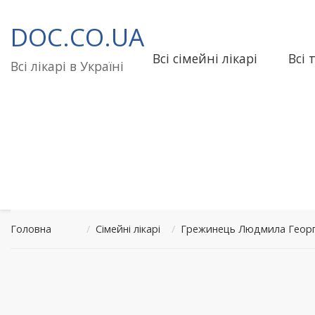
Перейти
до
DOC.CO.UA
вмісту
Всі сімейні лікарі
Всі 
Всі лікарі в Україні
Головна
/
Сімейні лікарі
/
Грежинець Людмила Георгі