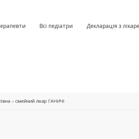
терапевти
Всі педіатри
Декларація з лікар
ївна – сімейний лікар ГАНИЧІ