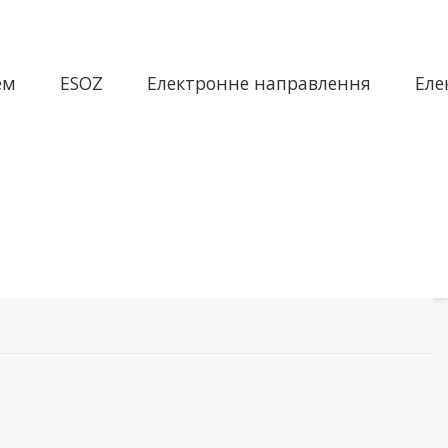
ем
ESOZ
Електронне направлення
Еле