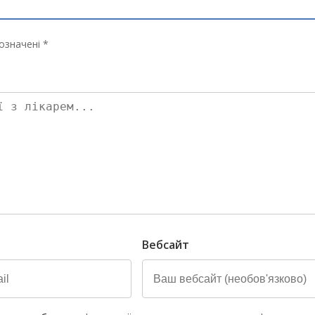
означені *
Вебсайт