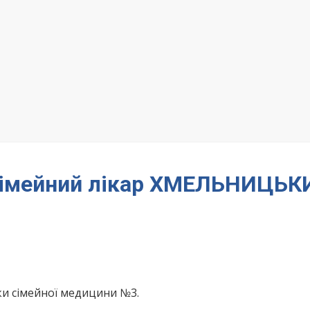
– сімейний лікар ХМЕЛЬНИЦЬК
ки сімейної медицини №3.