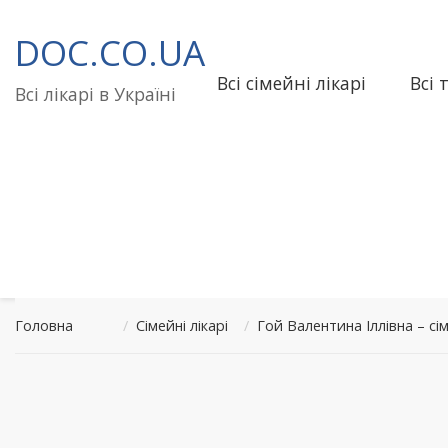
Перейти
до
DOC.CO.UA
вмісту
Всі сімейні лікарі
Всі 
Всі лікарі в Україні
Головна
/
Сімейні лікарі
/
Гой Валентина Іллівна – 