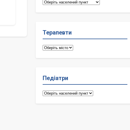
Сімейні
лікарі
Терапевти
Терапевти
Педіатри
Педіатри