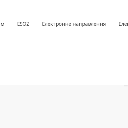
ем
ESOZ
Електронне направлення
Еле