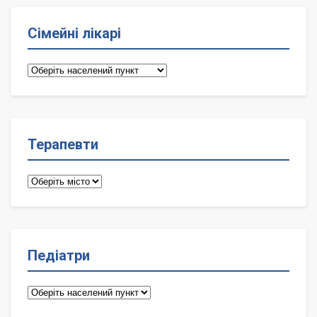
Сімейні лікарі
Сімейні
лікарі
Терапевти
Терапевти
Педіатри
Педіатри