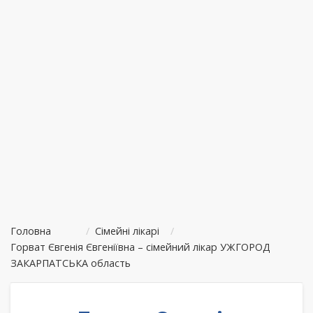
Головна
/
Сімейні лікарі
/
Горват Євгенія Євгеніївна – сімейний лікар УЖГОРОД
ЗАКАРПАТСЬКА область