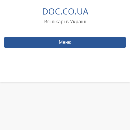
Перейти
DOC.CO.UA
до
вмісту
Всі лікарі в Україні
Меню