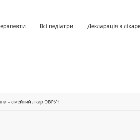
терапевти
Всі педіатри
Декларація з лікар
на – сімейний лікар ОВРУЧ