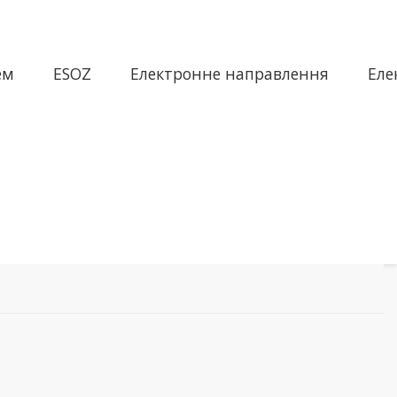
ем
ESOZ
Електронне направлення
Еле