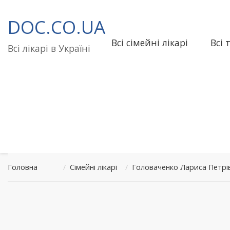
Перейти
до
DOC.CO.UA
вмісту
Всі сімейні лікарі
Всі 
Всі лікарі в Україні
Головна
/
Сімейні лікарі
/
Головаченко Лариса Петрів