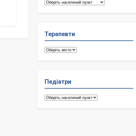
Сімейні
лікарі
Терапевти
Терапевти
Педіатри
Педіатри