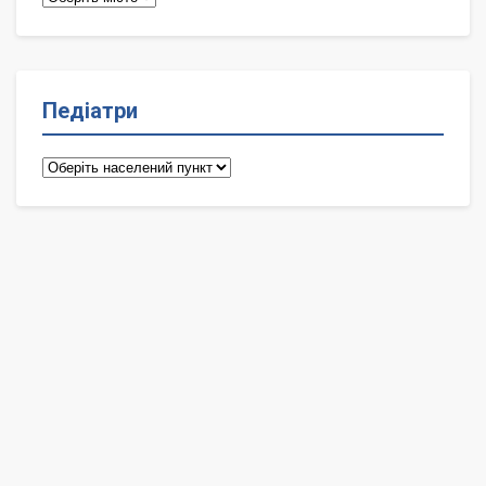
Педіатри
Педіатри