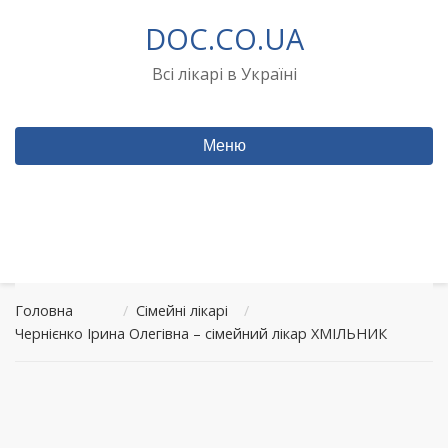
Перейти
DOC.CO.UA
до
вмісту
Всі лікарі в Україні
Меню
Головна
/
Сімейні лікарі
/
Чернієнко Ірина Олегівна – сімейний лікар ХМІЛЬНИК