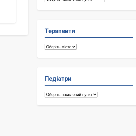
лікарі
Терапевти
Терапевти
Педіатри
Педіатри