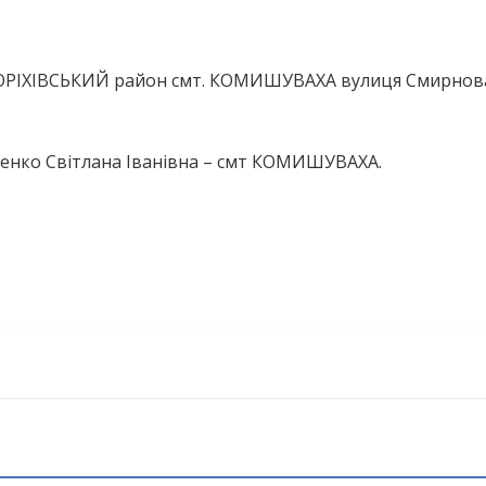
ь ОРІХІВСЬКИЙ район смт. КОМИШУВАХА вулиця Смирнов
тенко Світлана Іванівна – смт КОМИШУВАХА.