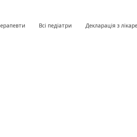
терапевти
Всі педіатри
Декларація з лікар