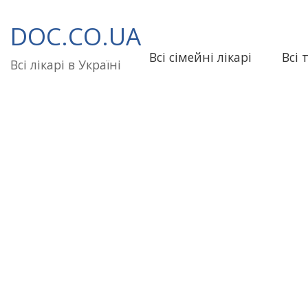
Перейти
до
DOC.CO.UA
вмісту
Всі сімейні лікарі
Всі 
Всі лікарі в Україні