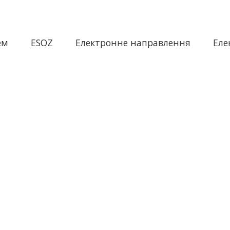
ем
ESOZ
Електронне направлення
Еле