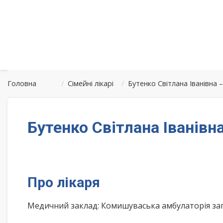
Головна
/
Сімейні лікарі
/
Бутенко Світлана Іванівна
Бутенко Світлана Іванів
Про лікаря
Медичний заклад: Комишуваська амбулаторія заг