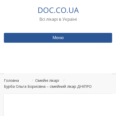
Перейти
DOC.CO.UA
до
вмісту
Всі лікарі в Україні
Меню
Головна
/
Сімейні лікарі
/
Бурба Ольга Борисівна – сімейний лікар ДНІПРО