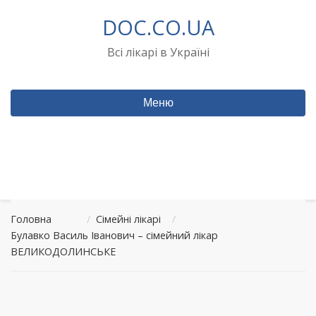
Перейти
DOC.CO.UA
до
вмісту
Всі лікарі в Україні
Меню
Головна
/
Сімейні лікарі
/
Булавко Василь Іванович – сімейний лікар
ВЕЛИКОДОЛИНСЬКЕ