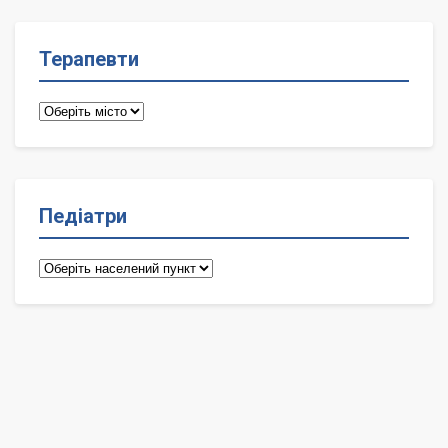
Терапевти
Терапевти
Педіатри
Педіатри