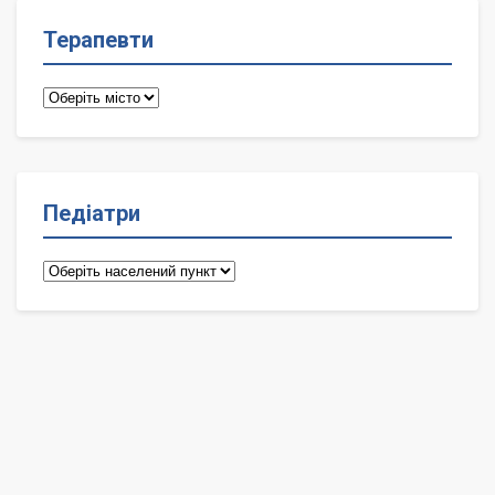
Терапевти
Терапевти
Педіатри
Педіатри