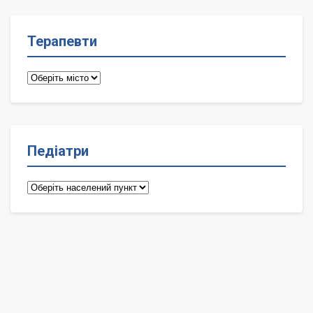
Терапевти
Терапевти
Педіатри
Педіатри