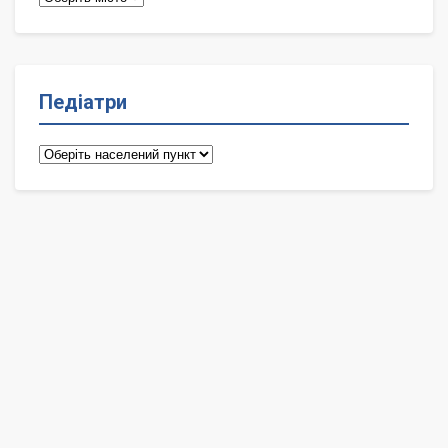
Педіатри
Педіатри