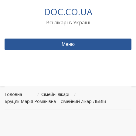
Перейти
DOC.CO.UA
до
вмісту
Всі лікарі в Україні
Меню
Головна
/
Сімейні лікарі
/
Бруцяк Марія Романівна – сімейний лікар ЛЬВІВ