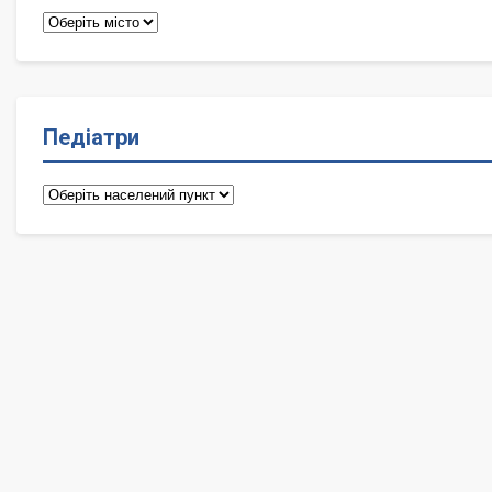
Терапевти
Педіатри
Педіатри