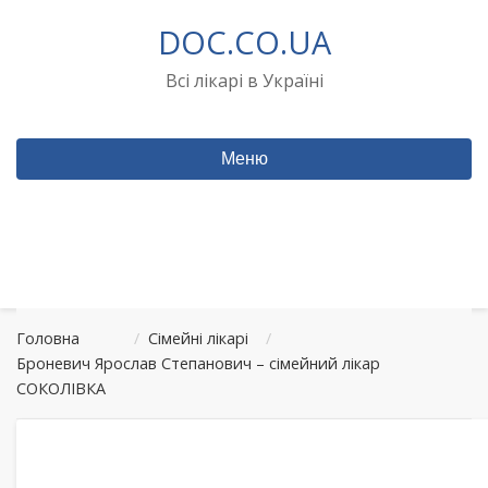
Перейти
DOC.CO.UA
до
вмісту
Всі лікарі в Україні
Меню
Головна
/
Сімейні лікарі
/
Броневич Ярослав Степанович – сімейний лікар
СОКОЛІВКА