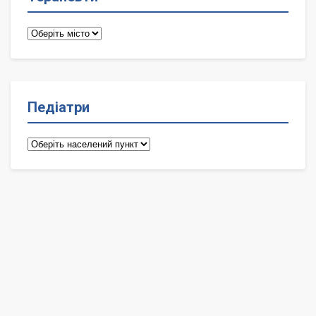
Терапевти
Педіатри
Педіатри