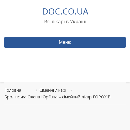
Перейти
DOC.CO.UA
до
вмісту
Всі лікарі в Україні
Меню
Головна
/
Сімейні лікарі
/
Бролінська Олена Юріївна – сімейний лікар ГОРОХІВ