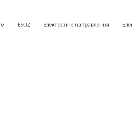
ем
ESOZ
Електронне направлення
Еле