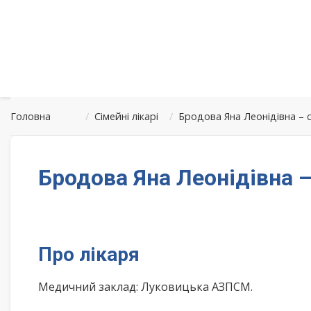
Головна
/
Сімейні лікарі
/
Бродова Яна Леонідівна –
Бродова Яна Леонідівна 
Про лікаря
Медичний заклад: Луковицька АЗПСМ.