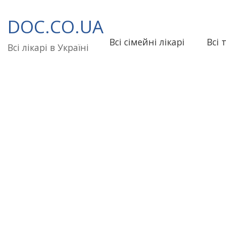
Перейти
до
DOC.CO.UA
вмісту
Всі сімейні лікарі
Всі 
Всі лікарі в Україні