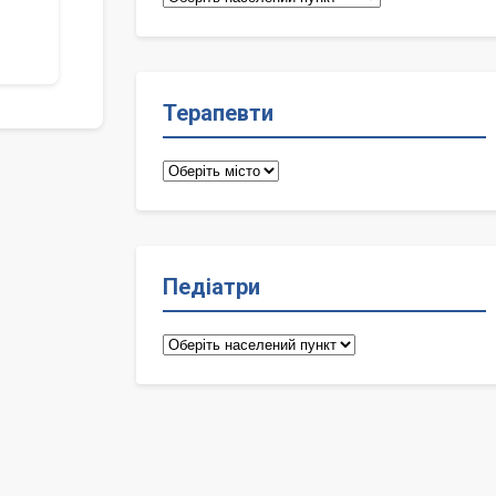
лікарі
Терапевти
Терапевти
Педіатри
Педіатри