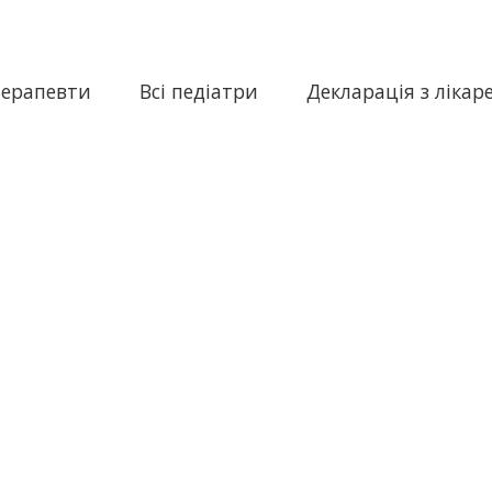
терапевти
Всі педіатри
Декларація з лікар